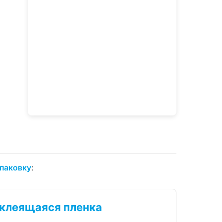
упаковку
:
клеящаяся пленка