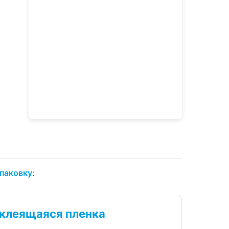
упаковку
:
клеящаяся пленка