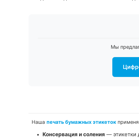
Мы предла
Цифро
Наша
печать бумажных этикеток
применяе
Консервация и соления
— этикетки 