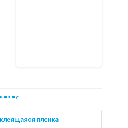
упаковку
:
клеящаяся пленка