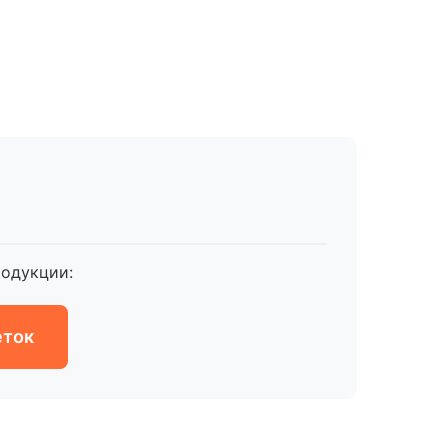
одукции:
еток