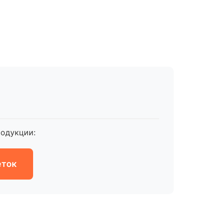
одукции:
еток