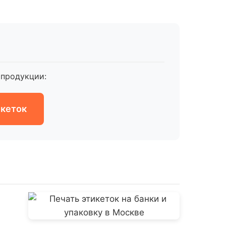
продукции:
икеток