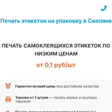
Перейти
к
содержимому
Печать этикеток на упаковку в Скопине
ПЕЧАТЬ САМОКЛЕЯЩИХСЯ ЭТИКЕТОК ПО
НИЗКИМ ЦЕНАМ
от 0,1 руб/шт
Гарантия лучшей цены
при достойном качестве
Тиражи от 1 штуки
— печать малых и крупных
тиражей
Печать разных видов этикеток в 1 тираже
без