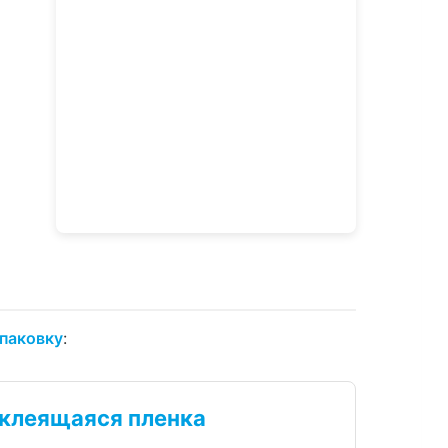
упаковку
:
клеящаяся пленка